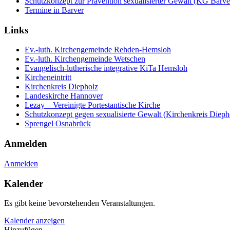
Schutzkonzept zur Prävention sexualisierter Gewalt (KG Barve
Termine in Barver
Links
Ev.-luth. Kirchengemeinde Rehden-Hemsloh
Ev.-luth. Kirchengemeinde Wetschen
Evangelisch-lutherische integrative KiTa Hemsloh
Kircheneintritt
Kirchenkreis Diepholz
Landeskirche Hannover
Lezay – Vereinigte Portestantische Kirche
Schutzkonzept gegen sexualisierte Gewalt (Kirchenkreis Dieph
Sprengel Osnabrück
Anmelden
Anmelden
Kalender
Es gibt keine bevorstehenden Veranstaltungen.
Kalender anzeigen
Hinzufügen