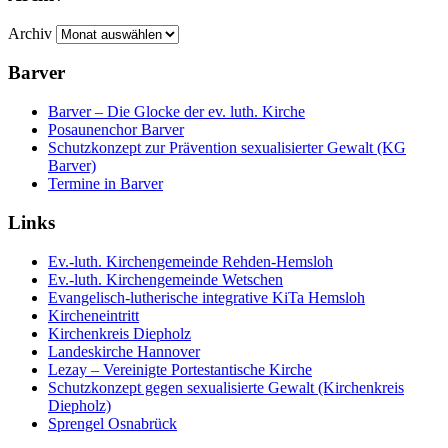
Archiv
Barver
Barver – Die Glocke der ev. luth. Kirche
Posaunenchor Barver
Schutzkonzept zur Prävention sexualisierter Gewalt (KG
Barver)
Termine in Barver
Links
Ev.-luth. Kirchengemeinde Rehden-Hemsloh
Ev.-luth. Kirchengemeinde Wetschen
Evangelisch-lutherische integrative KiTa Hemsloh
Kircheneintritt
Kirchenkreis Diepholz
Landeskirche Hannover
Lezay – Vereinigte Portestantische Kirche
Schutzkonzept gegen sexualisierte Gewalt (Kirchenkreis
Diepholz)
Sprengel Osnabrück