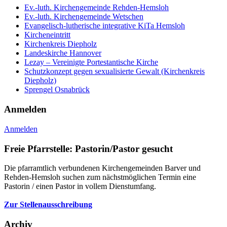
Ev.-luth. Kirchengemeinde Rehden-Hemsloh
Ev.-luth. Kirchengemeinde Wetschen
Evangelisch-lutherische integrative KiTa Hemsloh
Kircheneintritt
Kirchenkreis Diepholz
Landeskirche Hannover
Lezay – Vereinigte Portestantische Kirche
Schutzkonzept gegen sexualisierte Gewalt (Kirchenkreis
Diepholz)
Sprengel Osnabrück
Anmelden
Anmelden
Freie Pfarrstelle: Pastorin/Pastor gesucht
Die pfarramtlich verbundenen Kirchengemeinden Barver und
Rehden-Hemsloh suchen zum nächstmöglichen Termin eine
Pastorin / einen Pastor in vollem Dienstumfang.
Zur Stellenausschreibung
Archiv