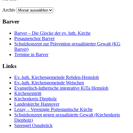
Archiv
Barver
Barver – Die Glocke der ev. luth. Kirche
Posaunenchor Barver
Schutzkonzept zur Prävention sexualisierter Gewalt (KG
Barver)
Termine in Barver
Links
Ev.-luth. Kirchengemeinde Rehden-Hemsloh
Ev.-luth. Kirchengemeinde Wetschen
Evangelisch-lutherische integrative KiTa Hemsloh
Kircheneintritt
Kirchenkreis Diepholz
Landeskirche Hannover
Lezay – Vereinigte Portestantische Kirche
Schutzkonzept gegen sexualisierte Gewalt (Kirchenkreis
Diepholz)
Sprengel Osnabrück