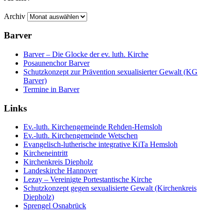
Archiv
Barver
Barver – Die Glocke der ev. luth. Kirche
Posaunenchor Barver
Schutzkonzept zur Prävention sexualisierter Gewalt (KG
Barver)
Termine in Barver
Links
Ev.-luth. Kirchengemeinde Rehden-Hemsloh
Ev.-luth. Kirchengemeinde Wetschen
Evangelisch-lutherische integrative KiTa Hemsloh
Kircheneintritt
Kirchenkreis Diepholz
Landeskirche Hannover
Lezay – Vereinigte Portestantische Kirche
Schutzkonzept gegen sexualisierte Gewalt (Kirchenkreis
Diepholz)
Sprengel Osnabrück