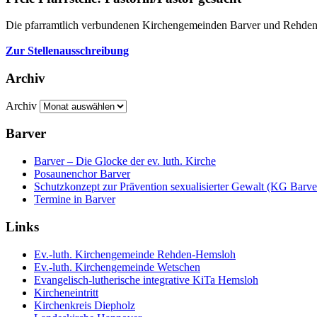
Die pfarramtlich verbundenen Kirchengemeinden Barver und Rehden-
Zur Stellenausschreibung
Archiv
Archiv
Barver
Barver – Die Glocke der ev. luth. Kirche
Posaunenchor Barver
Schutzkonzept zur Prävention sexualisierter Gewalt (KG Barve
Termine in Barver
Links
Ev.-luth. Kirchengemeinde Rehden-Hemsloh
Ev.-luth. Kirchengemeinde Wetschen
Evangelisch-lutherische integrative KiTa Hemsloh
Kircheneintritt
Kirchenkreis Diepholz